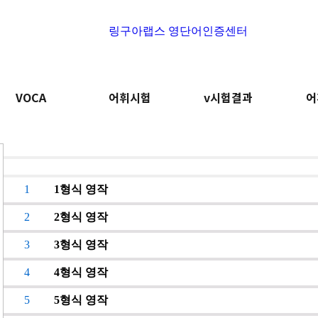
링구아랩스 영단어인증센터
VOCA
어휘시험
v시험결과
어
1
1형식 영작
2
2형식 영작
3
3형식 영작
4
4형식 영작
5
5형식 영작